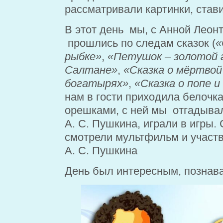
рассматривали картинки, став
В этот день мы, с Анной Леон
прошлись по следам сказок (
«
рыбке»
,
«Петушок – золотой 
Салтане»
,
«Сказка о мёртвой
богатырях»
,
«Сказка о попе и
нам в гости приходила белочк
орешками, с ней мы отгадыва
А. С. Пушкина, играли в игры
смотрели мультфильм и участв
А. С. Пушкина
День был интересным, познав