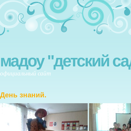
мадоу "детский са
официальный сайт
День знаний.