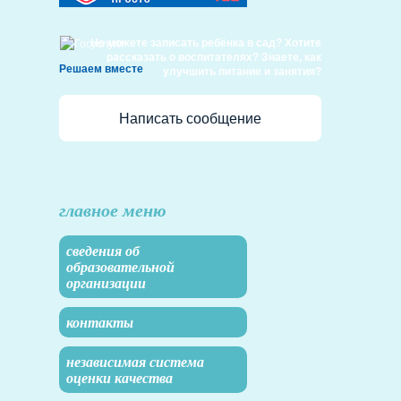
Не можете записать ребёнка в сад? Хотите
рассказать о воспитателях? Знаете, как
Решаем вместе
улучшить питание и занятия?
Написать сообщение
главное меню
сведения об
образовательной
организации
контакты
независимая система
оценки качества