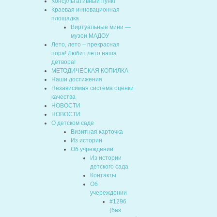
Консультативный пункт
Краевая инновационная
площадка
Виртуальные мини —
музеи МАДОУ
Лето, лето – прекрасная
пора! Любит лето наша
детвора!
МЕТОДИЧЕСКАЯ КОПИЛКА
Наши достижения
Независимая система оценки
качества
НОВОСТИ
НОВОСТИ
О детском саде
Визитная карточка
Из истории
Об учреждении
Из истории
детского сада
Контакты
Об
учереждении
#1296
(без