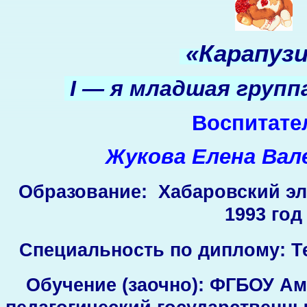
«Карапуз
I — я младшая группа
Воспитате
Жукова Елена Ва
Образование
:
Хабаровский эле
1993 год
Специальность по диплому:
Т
Обучение (заочно):
ФГБОУ Аму