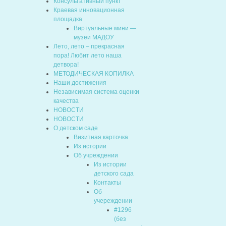
Консультативный пункт
Краевая инновационная
площадка
Виртуальные мини —
музеи МАДОУ
Лето, лето – прекрасная
пора! Любит лето наша
детвора!
МЕТОДИЧЕСКАЯ КОПИЛКА
Наши достижения
Независимая система оценки
качества
НОВОСТИ
НОВОСТИ
О детском саде
Визитная карточка
Из истории
Об учреждении
Из истории
детского сада
Контакты
Об
учереждении
#1296
(без