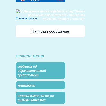
Не можете записать ребёнка в сад? Хотите
рассказать о воспитателях? Знаете, как
Решаем вместе
улучшить питание и занятия?
Написать сообщение
главное меню
сведения об
образовательной
организации
контакты
независимая система
оценки качества