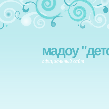
мадоу "дет
официальный сайт