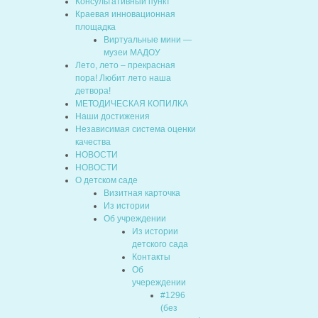
Консультативный пункт
Краевая инновационная
площадка
Виртуальные мини —
музеи МАДОУ
Лето, лето – прекрасная
пора! Любит лето наша
детвора!
МЕТОДИЧЕСКАЯ КОПИЛКА
Наши достижения
Независимая система оценки
качества
НОВОСТИ
НОВОСТИ
О детском саде
Визитная карточка
Из истории
Об учреждении
Из истории
детского сада
Контакты
Об
учереждении
#1296
(без