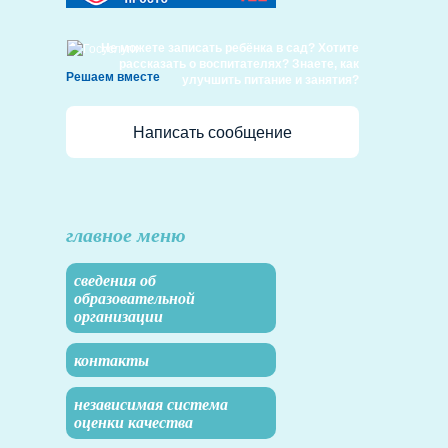
Не можете записать ребёнка в сад? Хотите
рассказать о воспитателях? Знаете, как
Решаем вместе
улучшить питание и занятия?
Написать сообщение
главное меню
сведения об
образовательной
организации
контакты
независимая система
оценки качества