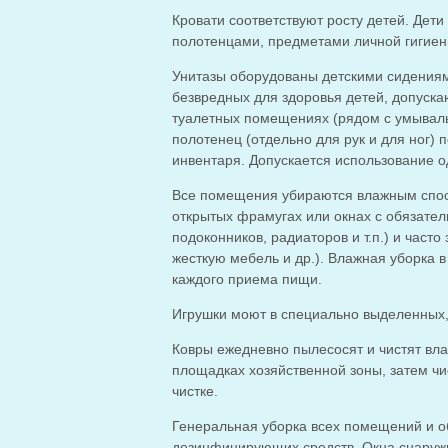
Кровати соответствуют росту детей. Де
полотенцами, предметами личной гигиен
Унитазы оборудованы детскими сидениям
безвредных для здоровья детей, допус
туалетных помещениях (рядом с умываль
полотенец (отдельно для рук и для ног)
инвентаря. Допускается использование о
Все помещения убираются влажным спос
открытых фрамугах или окнах с обязател
подоконников, радиаторов и т.п.) и част
жесткую мебель и др.). Влажная уборка в
каждого приема пищи.
Игрушки моют в специально выделенных,
Ковры ежедневно пылесосят и чистят вл
площадках хозяйственной зоны, затем чи
чистке.
Генеральная уборка всех помещений и о
дезинфицирующих средств. Окна снаружи 