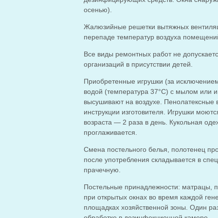
осенью).
Жалюзийные решетки вытяжных вентиляци
перепаде температур воздуха помещений
Все виды ремонтных работ не допускает
организаций в присутствии детей.
Приобретенные игрушки (за исключением
водой (температура 37°C) с мылом или 
высушивают на воздухе. Пенолатексные 
инструкции изготовителя. Игрушки моются
возраста — 2 раза в день. Кукольная од
проглаживается.
Смена постельного белья, полотенец про
после употребления складывается в спец
прачечную.
Постельные принадлежности: матрацы, п
при открытых окнах во время каждой ген
площадках хозяйственной зоны. Один раз
обработке в дезинфекционной камере.