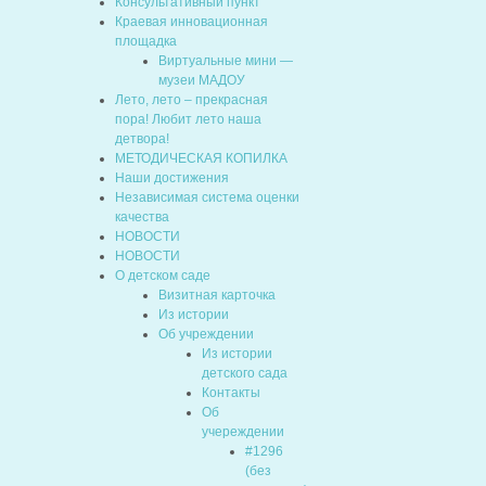
Консультативный пункт
Краевая инновационная
площадка
Виртуальные мини —
музеи МАДОУ
Лето, лето – прекрасная
пора! Любит лето наша
детвора!
МЕТОДИЧЕСКАЯ КОПИЛКА
Наши достижения
Независимая система оценки
качества
НОВОСТИ
НОВОСТИ
О детском саде
Визитная карточка
Из истории
Об учреждении
Из истории
детского сада
Контакты
Об
учереждении
#1296
(без