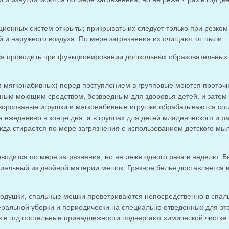
онных систем открыты; прикрывать их следует только при резком
 и наружного воздуха. По мере загрязнения их очищают от пыли.
ся проводить при функционировании дошкольных образовательных
 мягконабивных) перед поступлением в групповые моются проточ
иным моющим средством, безвредным для здоровья детей, и затем
ворсованые игрушки и мягконабивные игрушки обрабатываются со
 ежедневно в конце дня, а в группах для детей младенческого и р
ежда стирается по мере загрязнения с использованием детского мы
водится по мере загрязнения, но не реже одного раза в неделю. Б
иальный из двойной материи мешок. Грязное белье доставляется 
одушки, спальные мешки проветриваются непосредственно в спал
еральной уборки и периодически на специально отведенных для эт
 в год постельные принадлежности подвергают химической чистке