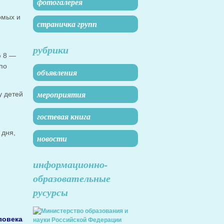
фотогалерея
омых и
страничка групп
рубрики
ю 8 —
 по
объявления
мероприятия
у детей
гостевая книга
 дня,
новости
информационно-
образовательные
русурсы
ловека