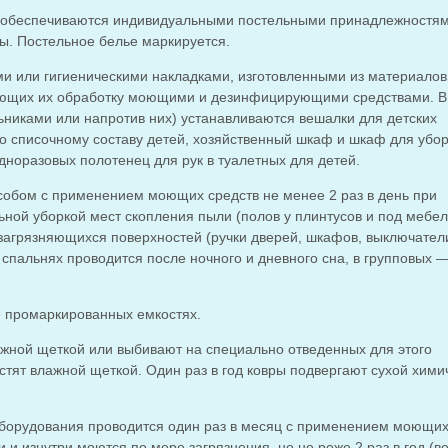
ти обеспечиваются индивидуальными постельными принадлежностям
ы. Постельное белье маркируется.
и или гигиеническими накладками, изготовленными из материалов
кающих их обработку моющими и дезинфицирующими средствами. В
никами или напротив них) устанавливаются вешалки для детских
 по списочному составу детей, хозяйственный шкаф и шкаф для убо
дноразовых полотенец для рук в туалетных для детей.
обом с применением моющих средств не менее 2 раз в день при
ьной уборкой мест скопления пыли (полов у плинтусов и под мебе
о загрязняющихся поверхностей (ручки дверей, шкафов, выключател
 спальнях проводится после ночного и дневного сна, в групповых 
 промаркированных емкостях.
ажной щеткой или выбивают на специально отведенных для этого
стят влажной щеткой. Один раз в год ковры подвергают сухой хими
борудования проводится один раз в месяц с применением моющих
и изнутри моются по мере загрязнения, но не реже 2 раз в год (в