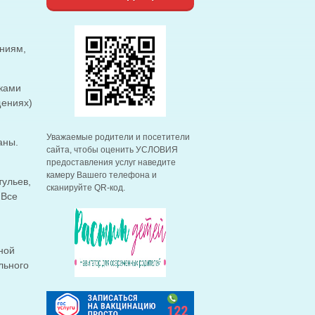
аниям,
ками
щениях)
Уважаемые родители и посетители
аны.
сайта, чтобы оценить УСЛОВИЯ
предоставления услуг наведите
камеру Вашего телефона и
тульев,
сканируйте QR-код.
 Все
ной
льного