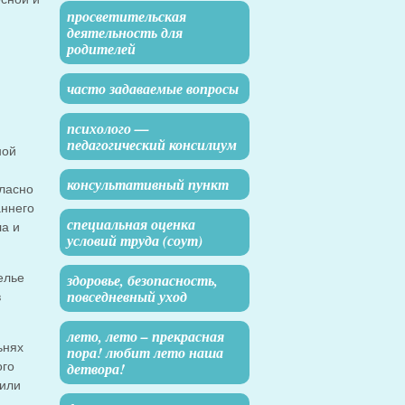
просветительская
деятельность для
родителей
часто задаваемые вопросы
психолого —
педагогический консилиум
ной
консультативный пункт
гласно
аннего
специальная оценка
ла и
условий труда (соут)
елье
здоровье, безопасность,
повседневный уход
в
лето, лето – прекрасная
ьнях
пора! любит лето наша
ого
детвора!
 или