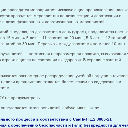
ации проводятся мероприятия, исключающие проникновение насек
 суток проводятся мероприятия по дезинсекции и дератизации в
нию дезинфекционных и дератизационных мероприятий.
нятий в неделю, по два занятия в день (утром), продолжительность
 по 15 мин., 4-5 лет — 11 занятий по 20 мин., 5-6 лет — 12 занятий
3 занятий по 30 мин. Перерывы между занятиями не менее 10 мин.
грузки детей — негативная неправомерная практика, вызывающая 
о отражающаяся на состоянии их здоровья. В середине занятий
тывается равномерное распределение учебной нагрузки в течение
ой недели предпочтение отдается более легким по содержанию и
тиям.
ОУ не предусмотрены.
 определяется готовность детей к обучению в школе.
льного процесса в соответствии с СанПиН 1.2.3685-21
ия к обеспечению безопасности и (или) безвредности для че