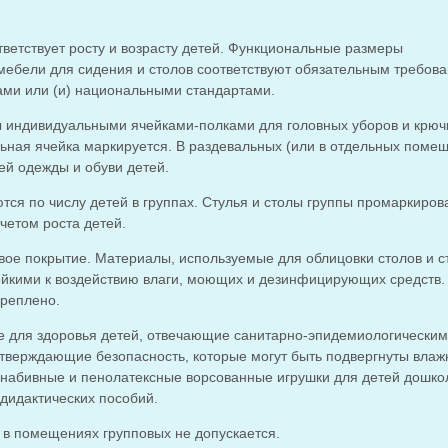
етствует росту и возрасту детей. Функциональные размеры
мебели для сидения и столов соответствуют обязательным требов
ми или (и) национальными стандартами.
 индивидуальными ячейками-полками для головных уборов и крюч
ьная ячейка маркируется. В раздевальных (или в отдельных поме
ей одежды и обуви детей.
тся по числу детей в группах. Стулья и столы группы промаркиров
четом роста детей.
ое покрытие. Материалы, используемые для облицовки столов и с
ойкими к воздействию влаги, моющих и дезинфицирующих средств.
креплено.
е для здоровья детей, отвечающие санитарно-эпидемиологическим
верждающие безопасность, которые могут быть подвергнуты влаж
конабивные и пенолатексные ворсованные игрушки для детей дошко
 дидактических пособий.
 в помещениях групповых не допускается.