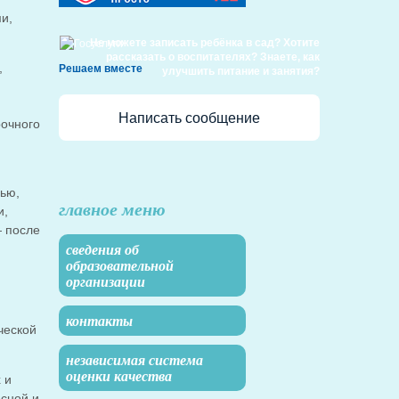
и,
Не можете записать ребёнка в сад? Хотите
рассказать о воспитателях? Знаете, как
,
Решаем вместе
улучшить питание и занятия?
Написать сообщение
рочного
лью,
главное меню
и,
— после
сведения об
образовательной
организации
контакты
ческой
независимая система
оценки качества
 и
есной и